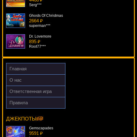
Serg***
Ghosts Of Christmas
2664 ₽
superman***
Dr. Lovemore
895 ₽
Root77***
Hoffmania
4645 ₽
Root77***
Главная
Racing For Pinks
О нас
1964 ₽
alex***
Ответственная игра
Fruit Slots
Правила
4156 ₽
Bush Telegraph
tank***
14240 ₽
verkhovod***
ДЖЕКПОТЫ
Gemscapades
9591 ₽