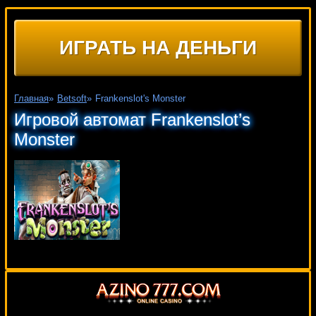
ИГРАТЬ НА ДЕНЬГИ
Главная
»
Betsoft
»
Frankenslot's Monster
Игровой автомат Frankenslot’s
Monster