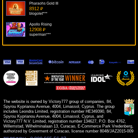
Pharaohs Gold III
8912 ₽
blogolet***
Apollo Rising
12908 ₽
superman***
More Gold Diggin
18053 ₽
verkhovod***
American Diner
14768 ₽
SmileLow***
Madder Scientist
13575 ₽
Gamer***
The website is owned by Victory777 group of companies, 84,
Spyrou Kyprianou Avenue, 4004, Limassol, Cyprus. The group
includes Leondra Limited, registration number HE349390, 84,
Spyrou Kyprianou Avenue, 4004, Limassol, Cyprus, and
Victory777 N.V. Limited, registration number 134627, P.O. Box 4762,
Willemstad, Wilhelminalaan 13, Curacao, E-Commerce Park Vredenberg,
authorized by Goverment of Curacao, license number 8048/JAZ2015-009