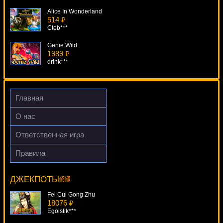
Alice In Wonderland
514 ₽
Cteb***
Genie Wild
1989 ₽
drink***
Fruit Farm
1261 ₽
Root77***
Главная
Aztec Treasure
О нас
3334 ₽
ivan-lev***
Ответственная игра
Super Joker
Правила
2879 ₽
Dolphin Reef
mgarkunov***
16089 ₽
aleg***
ДЖЕКПОТЫ
Fei Cui Gong Zhu
18076 ₽
Egoistik***