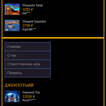
Pharaohs Tomb
3292 ₽
kat***
Shaaark Superbet
3796 ₽
Egoistik***
Silver Fang
4579 ₽
Deni***
Главная
Reel Steal
О нас
3924 ₽
lucky***
Ответственная игра
Charms & Clovers
Правила
4574 ₽
Break Away
turen***
9669 ₽
Panamer***
ДЖЕКПОТЫ
Diamond Trio
12026 ₽
Root77***