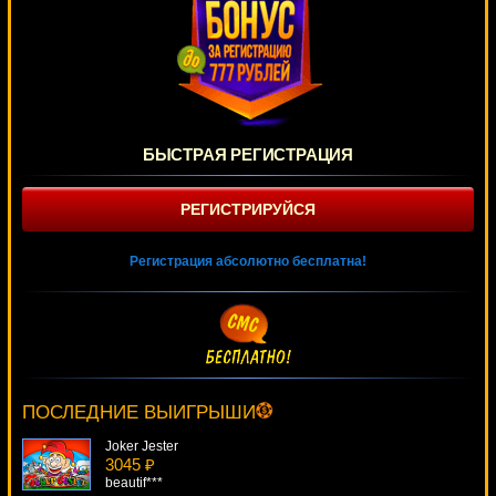
БЫСТРАЯ РЕГИСТРАЦИЯ
РЕГИСТРИРУЙСЯ
Регистрация абсолютно бесплатна!
Offside And Seek
873 ₽
turen***
ПОСЛЕДНИЕ ВЫИГРЫШИ
Joker Jester
3045 ₽
beautif***