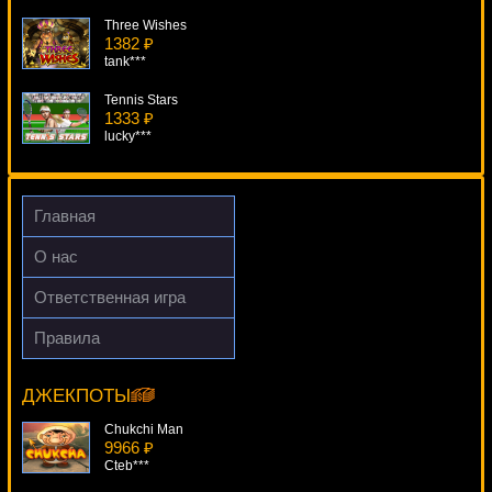
Three Wishes
1382 ₽
tank***
Tennis Stars
1333 ₽
lucky***
Mini Roulette
2189 ₽
kat***
Главная
Disco Spins
О нас
1813 ₽
Gamer***
Ответственная игра
Always Hot Cubes
Правила
946 ₽
Stickers
kat***
7154 ₽
kat***
ДЖЕКПОТЫ
Chukchi Man
9966 ₽
Cteb***