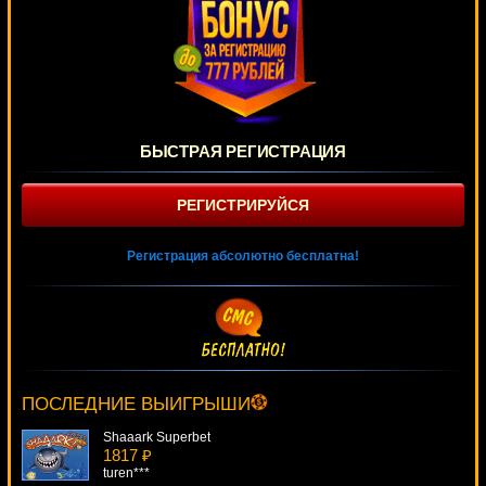
БЫСТРАЯ РЕГИСТРАЦИЯ
РЕГИСТРИРУЙСЯ
Регистрация абсолютно бесплатна!
Bear Tracks
2534 ₽
loto***
ПОСЛЕДНИЕ ВЫИГРЫШИ
Shaaark Superbet
1817 ₽
turen***