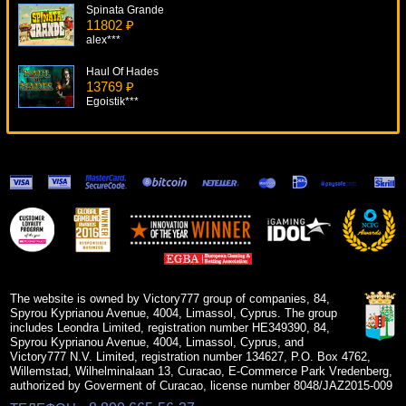
Spinata Grande
11802 ₽
alex***
Haul Of Hades
13769 ₽
Egoistik***
Coyote Moon
13151 ₽
ivan-lev***
Simsalabim
9202 ₽
verkhovod***
Pacific Attack
13863 ₽
drink***
The website is owned by Victory777 group of companies, 84,
Spyrou Kyprianou Avenue, 4004, Limassol, Cyprus. The group
includes Leondra Limited, registration number HE349390, 84,
Spyrou Kyprianou Avenue, 4004, Limassol, Cyprus, and
Victory777 N.V. Limited, registration number 134627, P.O. Box 4762,
Willemstad, Wilhelminalaan 13, Curacao, E-Commerce Park Vredenberg,
authorized by Goverment of Curacao, license number 8048/JAZ2015-009