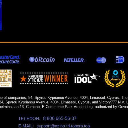
up of companies, 84, Spyrou Kyprianou Avenue, 4004, Limassol, Cyprus. The
84, Spyrou Kyprianou Avenue, 4004, Limassol, Cyprus, and Victory777 N.V. Li
helminalaan 13, Curacao, E-Commerce Park Vredenberg, authorized by Gover
ТЕЛЕФОН:
8 800 665-56-37
E-MAIL:
support@azino-tri-topora.top