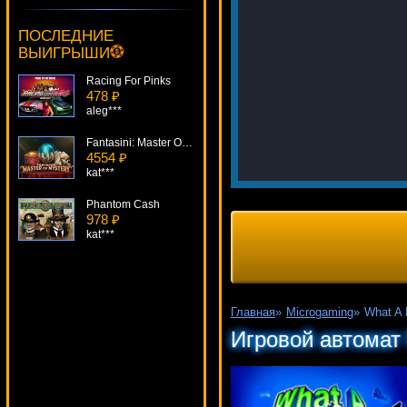
Ninja's Path
4911 ₽
ПОСЛЕДНИЕ
verkhovod***
ВЫИГРЫШИ
Racing For Pinks
478 ₽
aleg***
Fantasini: Master Of Mystery
4554 ₽
kat***
Phantom Cash
978 ₽
kat***
Fruit Fiesta 5-Reels
3215 ₽
DenisVS***
Главная
»
Microgaming
»
What A 
Bananas Go Bahamas
Игровой автомат
3839 ₽
number***
Wild Rockets
546 ₽