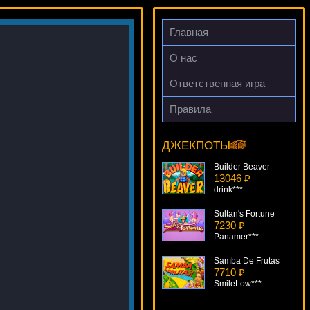
Главная
О нас
Ответственная игра
Правила
Fire Hawk
11976 ₽
DenisVS***
ДЖЕКПОТЫ
Builder Beaver
13046 ₽
drink***
Sultan's Fortune
7230 ₽
Panamer***
Samba De Frutas
7710 ₽
SmileLow***
Secret Forest