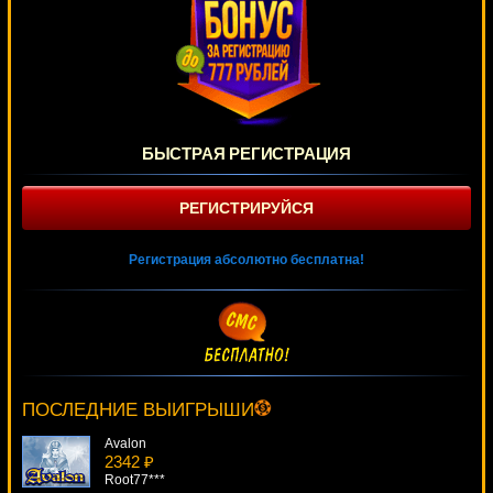
БЫСТРАЯ РЕГИСТРАЦИЯ
РЕГИСТРИРУЙСЯ
Регистрация абсолютно бесплатна!
Da Vinci Diamonds: Dual Play
117 ₽
Panamer***
ПОСЛЕДНИЕ ВЫИГРЫШИ
Avalon
2342 ₽
Root77***