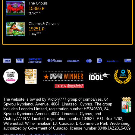
The Ghouls
15886 ₽
tank***
Charms & Clovers
19251 ₽
Lucy***
The Rat Pack
17017 ₽
sgvwood***
South Park
10356 ₽
beautif***
Vikingmania
19088 ₽
aleg***
The website is owned by Victory777 group of companies, 84,
Spyrou Kyprianou Avenue, 4004, Limassol, Cyprus. The group
includes Leondra Limited, registration number HE349390, 84,
Spyrou Kyprianou Avenue, 4004, Limassol, Cyprus, and
Victory777 N.V. Limited, registration number 134627, P.O. Box 4762,
Willemstad, Wilhelminalaan 13, Curacao, E-Commerce Park Vredenberg,
authorized by Goverment of Curacao, license number 8048/JAZ2015-009