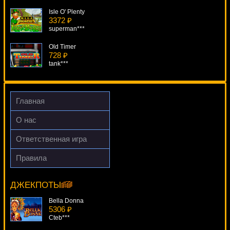
Isle O' Plenty
3372 ₽
superman***
Old Timer
728 ₽
tank***
Zombies
2567 ₽
DenisVS***
Главная
Buffalo Blitz
О нас
323 ₽
loto***
Ответственная игра
The Joy Of Six
Правила
3971 ₽
Wild Spirit
blogolet***
7270 ₽
number***
ДЖЕКПОТЫ
Bella Donna
5306 ₽
Cteb***